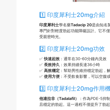
1️⃣ 印度犀利士20mg介紹
印度犀利士
學名藥
Tadacip 20
是由知名製
專門針對輕度勃起功能障礙設計。它不僅
受親密時光。
2️⃣ 印度犀利士20mg功效
✅
快速起效
：通常在30-60分鐘內見效
✅
長效持久
：效果持續長達36小時
✅
高效穩定
：幫助男性維持穩定勃起，
✅
使用方便
：不受飲食影響，可以空腹
3️⃣ 印度犀利士20mg作用
他達拉非（Tadalafil）
：作為PDE-5
且穩定的勃起。這一過程不僅提升了勃起