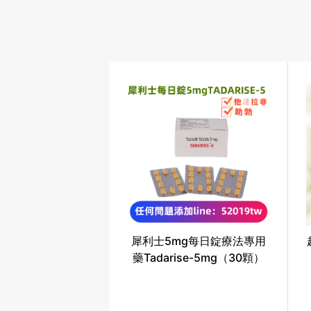
犀利士5mg每日錠療法專用
藥Tadarise-5mg（30顆）