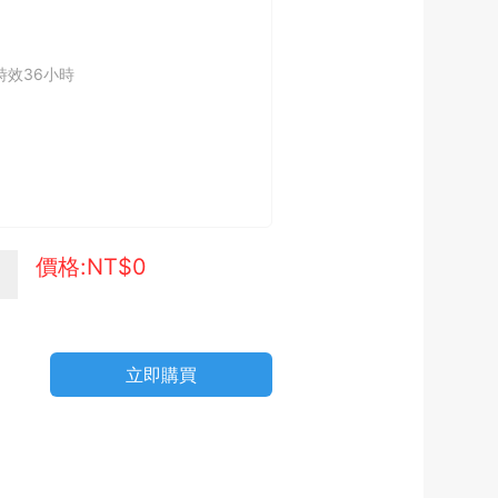
時效36小時
價格:NT$
0
立即購買