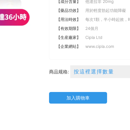
【成分含量】
他達拉非 20mg
【藥品功效】
用於輕度勃起功能障礙
【用法時效】
每次1顆，半小時起效，
【有效期限】
24個月
【生産廠家】
Cipla Ltd
【企業網站】
www.cipla.com
商品规格:
加入購物車