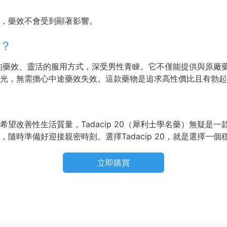
，藥效不會受到顯著影響。
0？
、長效的藥效、靈活的服用方式，深受男性青睞。它不僅能提供與原
光，無需擔心中途藥效失效。這款藥物是追求高性價比且有勃起
望改善性生活質量，Tadacip 20（犀利士學名藥）無疑是
隨時準備好迎接親密時刻。選擇Tadacip 20，就是選擇一
立即購買