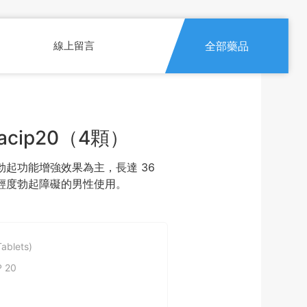
線上留言
全部藥品
cip20（4顆）
的勃起功能增強效果為主，長達 36
輕度勃起障礙的男性使用。
ablets)
 20