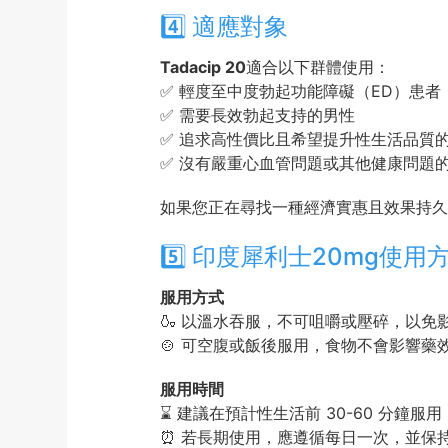
4️⃣ 適應對象
Tadacip 20
適合以下群體使用：
✅ 輕度至中度勃起功能障礙（ED）患者
✅ 需要長效勃起支持的男性
✅ 追求高性價比且希望提升性生活品質
✅ 沒有嚴重心血管問題或其他健康問題
如果您正在尋找一種經濟實惠且效果持久的治
5️⃣ 印度犀利士20mg使用
服用方式
🍶 以溫水吞服，不可咀嚼或壓碎，以免
🍲 可空腹或飯後服用，食物不會影響藥
服用時間
⌛ 建議在預計性生活前 30-60 分鐘
⏰ 若長期使用，應遵循每日一次，並保持