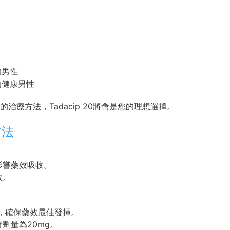
的男性
的健康男性
療方法，Tadacip 20將會是您的理想選擇。
方法
影響藥效吸收。
效。
服用，確保藥效最佳發揮。
劑量為20mg。