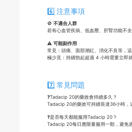
6️⃣ 注意事項
🚫
不適合人群
若有心血管疾病、低血壓、肝腎功能不全
⚠️
可能副作用
常見：頭痛、面部潮紅、消化不良等，這
極少見：持續勃起超過 4 小時需要立即
7️⃣ 常見問題
❓Tadacip 20的藥效會持續多久？
Tadacip 20的藥效可持續長達36
❓是否每天都能服用Tadacip 20？
Tadacip 20每日應限量服用一顆，