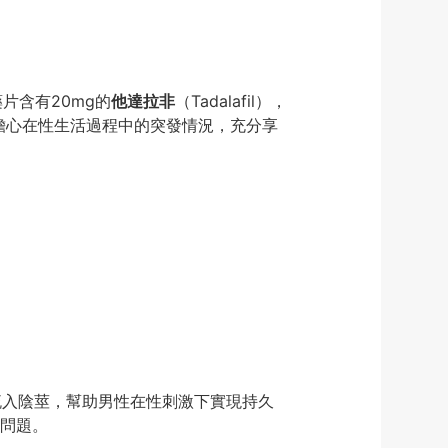
片含有20mg的
他達拉非
（Tadalafil），
擔心在性生活過程中的突發情況，充分享
流入陰莖，幫助男性在性刺激下實現持久
問題。