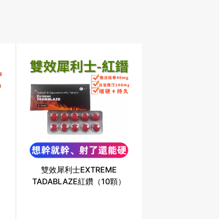
雙效犀利士EXTREME
TADABLAZE紅鑽（10顆）