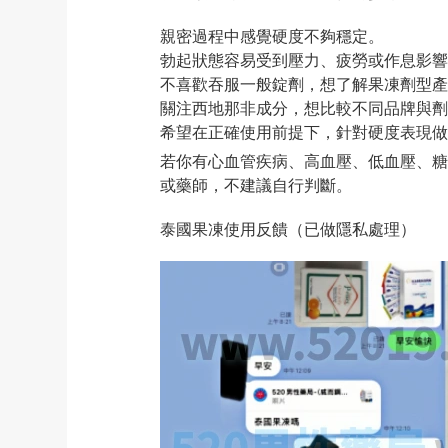
親密過程中感覺硬度不夠穩定。
勃起狀態容易受到壓力、疲勞或作息影響
不喜歡吞服一般錠劑，想了解果凍劑型產
關注西地那非成分，想比較不同品牌與劑
希望在正確使用前提下，針對硬度表現做
若你有心血管疾病、高血壓、低血壓、糖
或藥師，不建議自行判斷。
泰國果凍使用反饋（已做隱私處理）