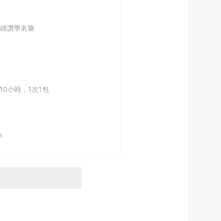
雄讚學名藥
10小時，1次1包
m