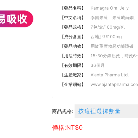
【藥品名稱】
Kamagra Oral Jelly
【中文名稱】
泰國果凍、果凍威而鋼、
【藥品規格】
7包/盒/100mg/包
【成分含量】
西地那非100mg
【藥品功效】
用於重度勃起功能障礙
【用法時效】
15-30分鐘起效，時效6-
【有效期限】
36個月
【生産廠家】
Ajanta Pharma Ltd.
【企業網站】
www.ajantapharma.co
商品规格:
價格:NT$
0