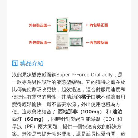
1️⃣ 藥品介紹
液態果凍雙效威而鋼Super P-Force Oral Jelly，是
一款專為男性設計的液態型藥物。它的獨特之處在於
比傳統錠劑吸收更快，起效迅速，適合對服用速度和
便捷性有需求的男性。其清新的
橘子口味
不僅讓服用
變得輕鬆愉快，還不需要水源，外出使用也極為方
便。這款藥物結合了
西地那非（100mg）
和
達泊
西汀（60mg）
，同時針對勃起功能障礙（ED）和
早洩（PE）兩大問題，提供一個快速有效的解決方
案。無論是想提升勃起硬度，還是延長性愛時間，這