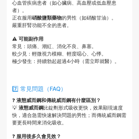
心血管疾病患者（如心臟病、高血壓或低血壓患
者）。
正在服用
硝酸鹽類藥物
的男性（如硝酸甘油）。
嚴重肝腎功能不全的患者。
⚠️
可能副作用
常見：頭痛、潮紅、消化不良、鼻塞。
較少見：輕微視力模糊、輕度噁心、心悸。
極少發生：持續勃起超過4小時（需立即就醫）。
7️⃣ 常見問題（FAQ）
❓
液態威而鋼和傳統威而鋼有什麼區別？
💡
液態威而鋼
比錠劑形式吸收更快，效果顯現速度
快，適合急需快速解決問題的男性；而傳統威而鋼需
要更長時間來消化吸收。
❓
服用後多久會見效？