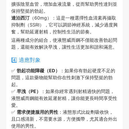
擴張陰莖血管，增加血液流量，從而幫助男性達到並
保持堅挺的勃起。
達泊西汀
（60mg）：這是一種選擇性血清素再攝取
抑制劑（SSRI），它可以調節神經系統，減少過度興
奮，幫助延遲射精，控制性生活的節奏。
這兩種成分的組合，使液態威而鋼不僅能改善勃起問
題，還能有效解決早洩，讓性生活更加和諧和滿意。
4️⃣ 適應對象
✅
勃起功能障礙（ED）
：如果你有勃起硬度不足的
問題，這款藥物能幫助你在性刺激下保持堅挺的勃
起。
✅
早洩（PE）
：如果你經常遇到射精過快的問題，
液態威而鋼能有效延遲射精，讓你能更長時間享受性
愛。
✅
需求便捷服用的男性
：液態形式比錠劑吸收快，
且口感清新，不需要水源，方便攜帶，尤其適合外出
使用的男性。