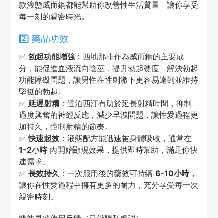
款液態威而鋼都能幫助你改善性生活質量，讓你享受
每一刻的親密時光。
2️⃣ 藥品功效
✅
勃起功能增強
：西地那非作為威而鋼的主要成
分，能促進血液流向陰莖，提升勃起硬度，解決勃起
功能障礙問題，讓男性在性刺激下更容易達到並維持
堅挺的勃起。
✅
延遲射精
：達泊西汀有助於延長射精時間，抑制
過度興奮的神經反應，減少早洩問題，讓性愛過程更
加持久，控制射精的節奏。
✅
快速起效
：液態配方能迅速被身體吸收，通常在
1-2小時
內開始顯現效果，提供即時幫助，滿足你快
速需求。
✅
長效持久
：一次服用後的藥效可持續
6-10小時
，
讓你在性愛過程中擁有更多的耐力，充分享受每一次
親密時刻。
雙效果凍使用反饋（已做隱私處理）