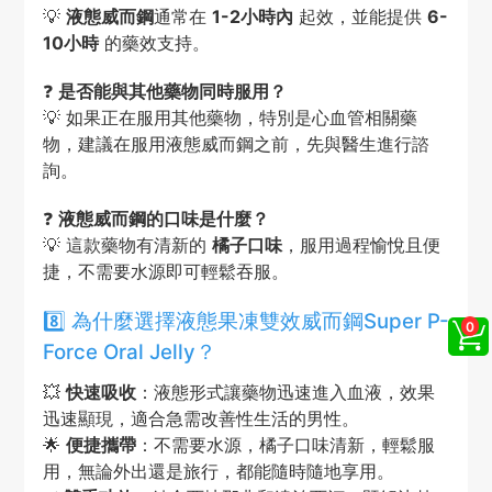
💡
液態威而鋼
通常在
1-2小時內
起效，並能提供
6-
10小時
的藥效支持。
❓
是否能與其他藥物同時服用？
💡 如果正在服用其他藥物，特別是心血管相關藥
物，建議在服用液態威而鋼之前，先與醫生進行諮
詢。
❓
液態威而鋼的口味是什麼？
💡 這款藥物有清新的
橘子口味
，服用過程愉悅且便
捷，不需要水源即可輕鬆吞服。
8️⃣ 為什麼選擇液態果凍雙效威而鋼Super P-
Force Oral Jelly？
💥
快速吸收
：液態形式讓藥物迅速進入血液，效果
迅速顯現，適合急需改善性生活的男性。
🌟
便捷攜帶
：不需要水源，橘子口味清新，輕鬆服
用，無論外出還是旅行，都能隨時隨地享用。