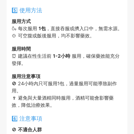
5️⃣ 使用方法
服用方式
🍶 每次服用
1包
，直接吞服或擠入口中，無需水源。
🍲 可空腹或飯後服用，均不影響藥效。
服用時間
⏰ 建議在性生活前
1-2小時
服用，確保藥效能充分
發揮。
服用注意事項
🚫 24小時內只可服用1包，過量服用可能導致副作
用。
🍷 避免與大量酒精同時服用，酒精可能會影響藥
效，降低治療效果。
6️⃣ 注意事項
🚫
不適合人群