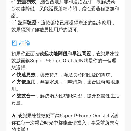
✅
雙重功效
：結合西地那非和達泊西汀，既解決勃
起功能障礙，又能延長射精時間，讓性愛過程更加和
諧。
💡
臨床驗證
：這款藥物已經獲得廣泛的臨床應用，
效果得到了無數男性用戶的認可。
9️⃣ 結論
如果你正面臨
勃起功能障礙
和
早洩問題
，液態果凍雙
效威而鋼Super P-Force Oral Jelly將是你的一個理
想選擇。
✔
快速見效
，藥效持久，滿足長時間性愛的需求。
✔
方便服用
，無需水源，口味清新，適合隨時隨地服
用。
✔
雙效合一
，解決兩大性功能問題，提升整體性生活
質量。
🔥 液態果凍雙效威而鋼Super P-Force Oral Jelly讓
你在每一次親密時光中都能全情投入，享受前所未有
的快樂！