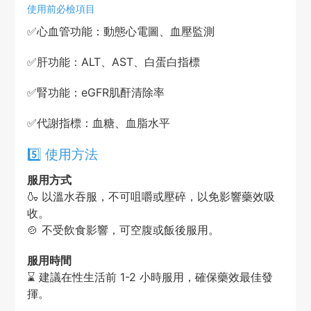
使用前必檢項目
✅
心血管功能：動態心電圖、血壓監測
✅
肝功能：ALT、AST、白蛋白指標
✅
腎功能：eGFR肌酐清除率
✅
代謝指標：血糖、血脂水平
5️⃣ 使用方法
服用方式
🍶 以溫水吞服，不可咀嚼或壓碎，以免影響藥效吸
收。
🍲 不受飲食影響，可空腹或飯後服用。
服用時間
⌛ 建議在性生活前 1-2 小時服用，確保藥效最佳發
揮。