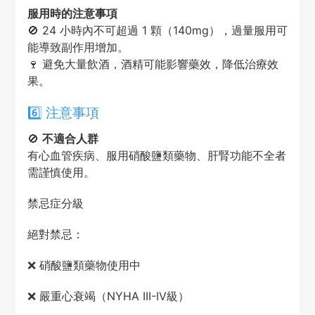
服用時的注意事項
🚫 24 小時內不可超過 1 顆（140mg），過量服用可
能導致副作用增加。
🍷 避免大量飲酒，酒精可能影響藥效，降低治療效
果。
6️⃣ 注意事項
🚫
不適合人群
有心血管疾病、服用硝酸鹽類藥物、肝腎功能不全者
需謹慎使用。
禁忌症分級
絕對禁忌：
❌ 硝酸鹽類藥物使用中
❌ 嚴重心衰竭（NYHA III-IV級）