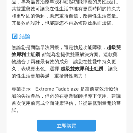
品，專為需要治療早洩和勃起功能障礙的男性設計。
其雙重藥效可讓您在性生活中擁有更長時間的持久力
和更堅固的勃起，助您重拾自信，改善性生活質量。
其長效的設計，也能讓您不再為短期效果而煩惱。
9️⃣ 結論
無論您是面臨早洩困擾，還是勃起功能障礙，
超級雙
效犀利士紅鑽
都能為您提供雙重解決方案。這款藥
物結合了兩種最有效的成分，讓您在性愛中持久更
久，表現更出色。選擇
超級雙效犀利士紅鑽
，讓您
的性生活更加美滿，重拾男性魅力！
專業提示：Extreme Tadablaze 是當前雙效治療領
域的尖端產品，但必須在專業醫師指導下使用。建議
首次使用前完成全面健康評估，並從最低劑量開始嘗
試。
立即購買