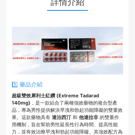
詳情介紹
1️⃣ 藥品介紹
超級雙效犀利士紅鑽 (Extreme Tadarad
140mg)
，是一款結合了兩種強效藥物的複合型產
品，專為男性提供解決早洩和勃起功能障礙的雙重效
果。這款藥物具有
達泊西汀
和
他達拉非
的雙重作
用機制，旨在幫助男性延長性行為時間、提高性能
力，並有效治療早洩和勃起功能障礙。其強效配方為