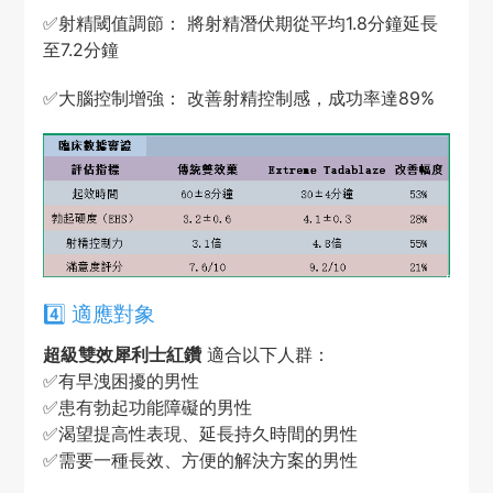
✅
射精閾值調節： 將射精潛伏期從平均1.8分鐘延長
至7.2分鐘
✅
大腦控制增強： 改善射精控制感，成功率達89%
4️⃣ 適應對象
超級雙效犀利士紅鑽
適合以下人群：
✅
有早洩困擾的男性
✅
患有勃起功能障礙的男性
✅
渴望提高性表現、延長持久時間的男性
✅
需要一種長效、方便的解決方案的男性