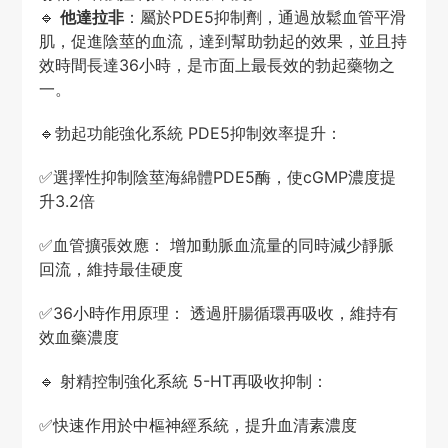
🔹
他達拉非
：屬於PDE5抑制劑，通過放鬆血管平滑
肌，促進陰莖的血流，達到幫助勃起的效果，並且持
效時間長達36小時，是市面上最長效的勃起藥物之
一。
🔹勃起功能強化系統 PDE5抑制效率提升：
✅
選擇性抑制陰莖海綿體PDE5酶，使cGMP濃度提
升3.2倍
✅
血管擴張效應： 增加動脈血流量的同時減少靜脈
回流，維持最佳硬度
✅
36小時作用原理： 透過肝腸循環再吸收，維持有
效血藥濃度
🔹 射精控制強化系統 5-HT再吸收抑制：
✅
快速作用於中樞神經系統，提升血清素濃度