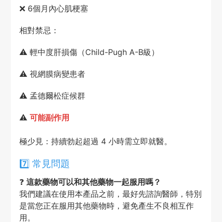
❌ 6個月內心肌梗塞
相對禁忌：
⚠️ 輕中度肝損傷（Child-Pugh A-B級）
⚠️ 視網膜病變患者
⚠️ 孟德爾松症候群
⚠️
可能副作用
極少見：持續勃起超過 4 小時需立即就醫。
7️⃣ 常見問題
❓
這款藥物可以和其他藥物一起服用嗎？
我們建議在使用本產品之前，最好先諮詢醫師，特別
是當您正在服用其他藥物時，避免產生不良相互作
用。