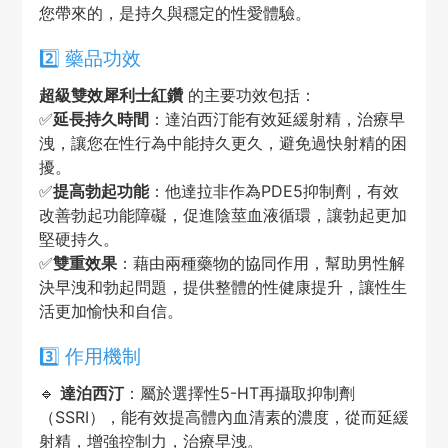
您帶來的，是持久與穩定的性愛體驗。
2️⃣ 藥品功效
超級雙效犀利士紅鑽
的主要功效包括：
✅
延長持久時間
：達泊西汀能有效延緩射精，治療早
洩，讓您在性行為中能持久更久，避免過快射精的困
擾。
✅
提高勃起功能
：他達拉非作為PDE5抑制劑，有效
改善勃起功能障礙，促進陰莖血液循環，讓勃起更加
堅硬持久。
✅
雙重效果
：藉由兩種藥物的協同作用，幫助男性解
決早洩和勃起問題，提供整體的性健康提升，讓性生
活更加愉快和自信。
3️⃣ 作用機制
🔹
達泊西汀
：屬於選擇性5-HT再攝取抑制劑
（SSRI），能有效提高體內血清素的濃度，從而延緩
射精，增強控制力，治療早洩。