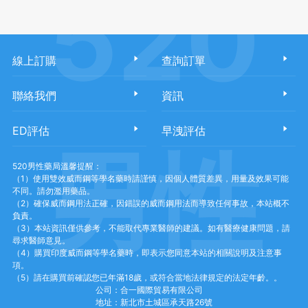
520
線上訂購
查詢訂單
聯絡我們
資訊
ED評估
早洩評估
男性
520男性藥局溫馨提醒：
（1）使用雙效威而鋼等學名藥時請謹慎，因個人體質差異，用量及效果可能
不同。請勿濫用藥品。
（2）確保威而鋼用法正確，因錯誤的威而鋼用法而導致任何事故，本站概不
負責。
（3）本站資訊僅供參考，不能取代專業醫師的建議。如有醫療健康問題，請
尋求醫師意見。
（4）購買印度威而鋼等學名藥時，即表示您同意本站的相關說明及注意事
項。
（5）請在購買前確認您已年滿18歲，或符合當地法律規定的法定年齡。。
公司：合一國際貿易有限公司
地址：新北市土城區承天路26號